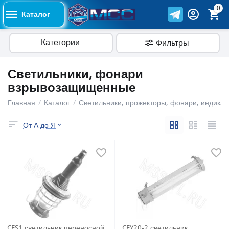
0
Каталог
Категории
Фильтры
Светильники, фонари
взрывозащищенные
Главная
/
Каталог
/
Светильники, прожекторы, фонари, индика
От А до Я
CFS1 светильник переносной
CFY20-2 светильник