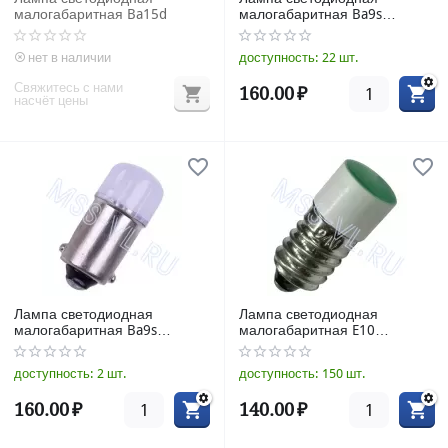
малогабаритная Ba15d
малогабаритная Ba9s
10*28mm
нет в наличии
доступность:
22 шт.
Свяжитесь с нами
160.00
₽
насчёт цены
Лампа светодиодная
Лампа светодиодная
малогабаритная Ba9s
малогабаритная E10
9*23mm
9*23mm
доступность:
2 шт.
доступность:
150 шт.
160.00
₽
140.00
₽